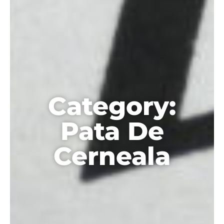
Category:
Pata De
Cerneala