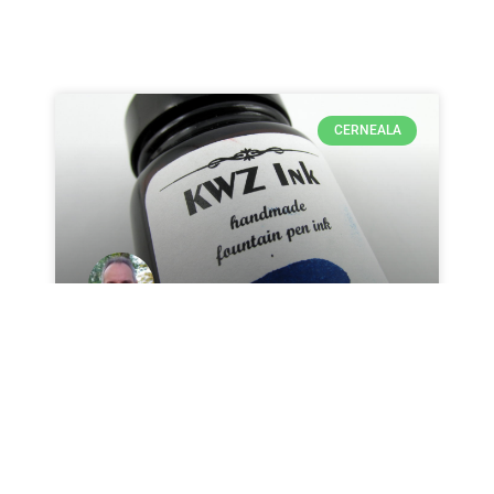
CERNEALA
Cerneala KWZ – Partea 1
Incepand cu luna martie 2018 cerneala KWZ
este disponibila in stocul PENMANIA.SHOP.
Acesta este primul articol dintr-o serie in
care prezint nuantele disponibile. Cititi mai
departe…