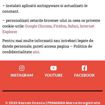
– instalati aplicatii antispyware si actualizati-le
constant.
– personalizati setarile browser-ului in ceea ce priveste
cookie-urile:
Google Chrome
,
Firefox
,
Safari
,
Internet
Explorer
Pentru mai multe informatii sau intrebari legate de
datele personale, puteti accesa pagina – Politica de
confidentialitate
aici
.
INSTAGRAM
YOUTUBE
FACEBOOK
© 2020 Razvan Enescu | PENMANIA Marca inregistrata