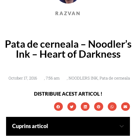
RAZVAN
Pata de cerneala – Noodler’s
Ink – Heart of Darkness
October 17, 2016
,
7:56 am
,
NOODLERS INK
,
Pata de cerneala
DISTRIBUIE ACEST ARTICOL !
Cuprins articol