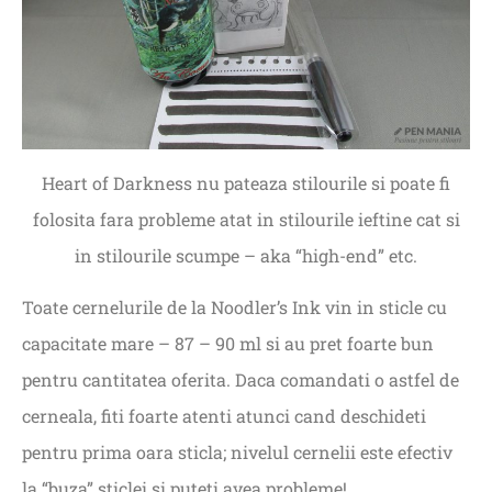
Heart of Darkness nu pateaza stilourile si poate fi
folosita fara probleme atat in stilourile ieftine cat si
in stilourile scumpe – aka “high-end” etc.
Toate cernelurile de la Noodler’s Ink vin in sticle cu
capacitate mare – 87 – 90 ml si au pret foarte bun
pentru cantitatea oferita. Daca comandati o astfel de
cerneala, fiti foarte atenti atunci cand deschideti
pentru prima oara sticla; nivelul cernelii este efectiv
la “buza” sticlei si puteti avea probleme!