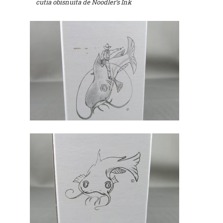
cutia obisnuita de Noodler’s Ink