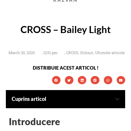
CROSS – Bailey Light
March 30, 2020
,
12:51 pm
,
CROSS
,
Stilouri
,
Ultimele articole
DISTRIBUIE ACEST ARTICOL !
Cuprins articol
Introducere