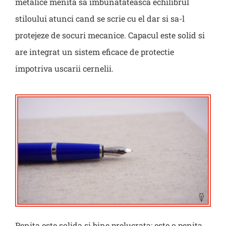
metalice menita sa imbunatateasca echilibrul
stiloului atunci cand se scrie cu el dar si sa-l
protejeze de socuri mecanice. Capacul este solid si
are integrat un sistem eficace de protectie
impotriva uscarii cernelii.
Penita este solida si bine prelucrata; este o penita